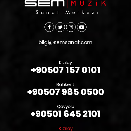
bilgi@semsanat.com
Kızılay
+90507 157 0101
Batıkent
+90507 985 0500
Çayyolu
+90501 645 2101
Kızılay