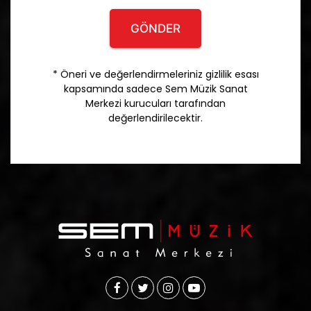
GÖNDER
* Öneri ve değerlendirmeleriniz gizlilik esası
kapsamında sadece Sem Müzik Sanat
Merkezi kurucuları tarafından
değerlendirilecektir.