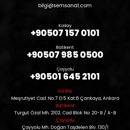
bilgi@semsanat.com
Kızılay
+90507 157 0101
Batıkent
+90507 985 0500
Çayyolu
+90501 645 2101
Kızılay
Meşrutiyet Cad. No:7 D:5 Kat:6 Çankaya, Ankara
Batıkent
Turgut Özal Mh. 2102. Cad Blok No: 20-B / A-B
Çayyolu
Çayyolu Mh. Doğan Taşdelen Blv. 130/1