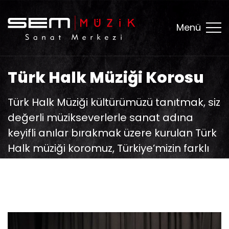
Menü
Türk Halk Müziği Korosu
Türk Halk Müziği kültürümüzü tanıtmak, siz
değerli müzikseverlerle sanat adına
keyifli anılar bırakmak üzere kurulan Türk
Halk müziği koromuz, Türkiye’mizin farklı
yörelerine ait zengin halk müziği
repertuarını yaşatmak ve tanıtmayı
amaçlanarak kurulmuştur.