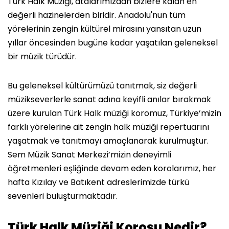
Türk Halk Müziği, atalarımızdan bizlere kalan en
değerli hazinelerden biridir. Anadolu'nun tüm
yörelerinin zengin kültürel mirasını yansıtan uzun
yıllar öncesinden bugüne kadar yaşatılan geleneksel
bir müzik türüdür.
Bu geleneksel kültürümüzü tanıtmak, siz değerli
müzikseverlerle sanat adına keyifli anılar bırakmak
üzere kurulan Türk Halk müziği koromuz, Türkiye’mizin
farklı yörelerine ait zengin halk müziği repertuarını
yaşatmak ve tanıtmayı amaçlanarak kurulmuştur.
Sem Müzik Sanat Merkezi’mizin deneyimli
öğretmenleri eşliğinde devam eden korolarımız, her
hafta Kızılay ve Batıkent adreslerimizde türkü
sevenleri buluşturmaktadır.
Türk Halk Müziği Korosu Nedir?