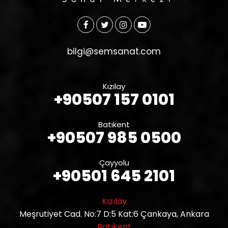
bilgi@semsanat.com
Kızılay
+90507 157 0101
Batıkent
+90507 985 0500
Çayyolu
+90501 645 2101
Kızılay
Meşrutiyet Cad. No:7 D:5 Kat:6 Çankaya, Ankara
Batıkent