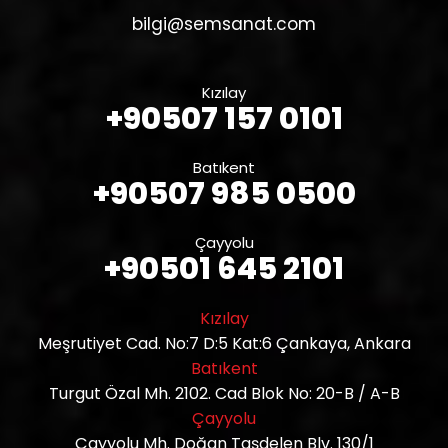
bilgi@semsanat.com
Kızılay
+90507 157 0101
Batıkent
+90507 985 0500
Çayyolu
+90501 645 2101
Kızılay
Meşrutiyet Cad. No:7 D:5 Kat:6 Çankaya, Ankara
Batıkent
Turgut Özal Mh. 2102. Cad Blok No: 20-B / A-B
Çayyolu
Çayyolu Mh. Doğan Taşdelen Blv. 130/1