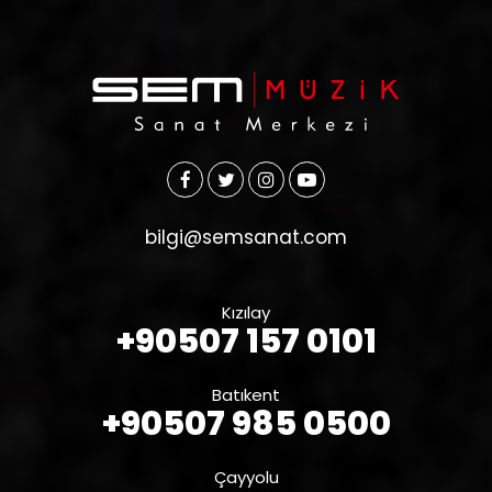
bilgi@semsanat.com
Kızılay
+90507 157 0101
Batıkent
+90507 985 0500
Çayyolu