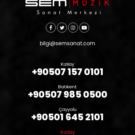
bilgi@semsanat.com
Kızılay
+90507 157 0101
Batıkent
+90507 985 0500
Çayyolu
+90501 645 2101
Kızılay