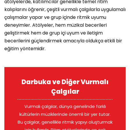
atölyelerde, katılımcılar genellikle temel ritim
kalıplarını öğrenir, çeşitli vurmalı çalgılarla uygulamalı
çalışmalar yapar ve grup içinde ritmik uyumu
deneyimler. Atölyeler, hem müzikal becerileri
geliştirmek hem de grup içi uyum ve iletişim
becerilerini güçlendirmek amacıyla oldukça etkili bir
eğitim yöntemidir.
Darbuka ve Diğer Vurmalı
Çalgılar
Vurmalı çalgılar, dünya genelinde farklı
kültürlerin müziklerinde önemli bir yer tutar.
Bu çalgılar, genellikle ritmik yapıyı oluşturmak
için kullanılır. Ritm atölyelerinde en çok