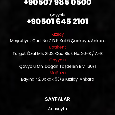
+90507 985 0500
Çayyolu
+90501 645 2101
Kızılay
Meşrutiyet Cad. No:7 D:5 Kat:6 Çankaya, Ankara
Batıkent
Turgut Özal Mh. 2102. Cad Blok No: 20-B / A-B
Çayyolu
Çayyolu Mh. Doğan Taşdelen Blv. 130/1
Mağaza
Bayındır 2 Sokak 53/B Kızılay, Ankara
SAYFALAR
Anasayfa